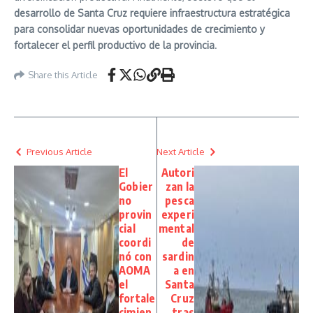
desarrollo de Santa Cruz requiere infraestructura estratégica
para consolidar nuevas oportunidades de crecimiento y
fortalecer el perfil productivo de la provincia
.
Share this Article
Previous Article
Next Article
El
Autori
Gobier
zan la
no
pesca
provin
experi
cial
mental
coordi
de
nó con
sardin
AOMA
a en
el
Santa
fortale
Cruz
cimien
tras