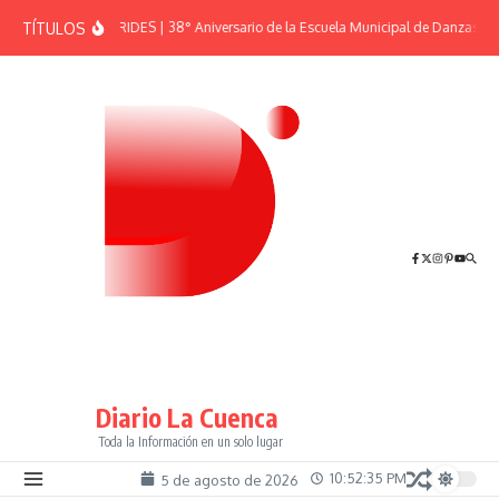
Saltar al contenido
TÍTULOS
EFEMÉRIDES | 38° Aniversario de la Escuela Municipal de Danzas “El
Diario La Cuenca
Toda la Información en un solo lugar
10:52:36 PM
5 de agosto de 2026