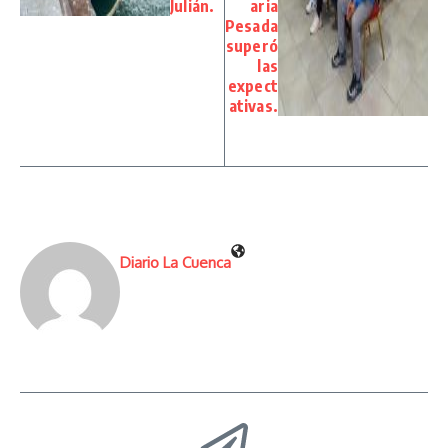
Julián.
aria
Pesada
superó
las
expect
ativas.
Diario La Cuenca