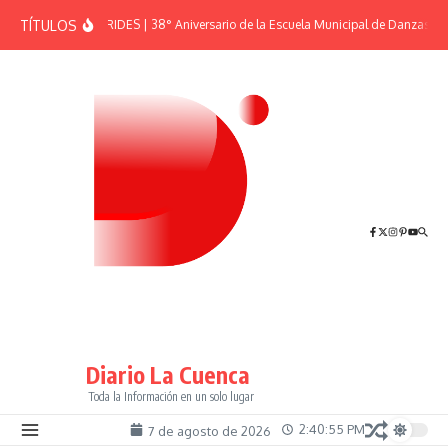
Saltar al contenido
TÍTULOS
EFEMÉRIDES | 38° Aniversario de la Escuela Municipal de Danzas “El
Diario La Cuenca
Toda la Información en un solo lugar
2:40:55 PM
7 de agosto de 2026