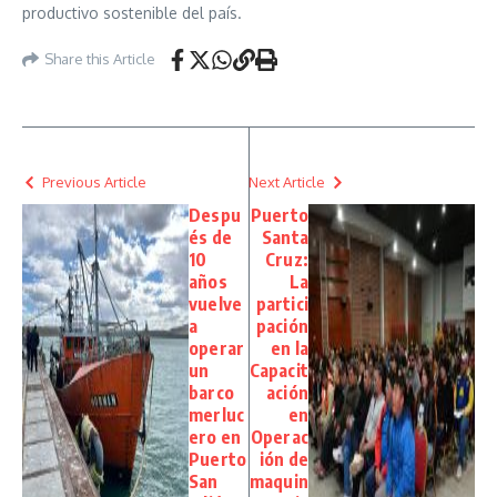
productivo sostenible del país.
Share this Article
Previous Article
Next Article
Despu
Puerto
és de
Santa
10
Cruz:
años
La
vuelve
partici
a
pación
operar
en la
un
Capacit
barco
ación
merluc
en
ero en
Operac
Puerto
ión de
San
maquin