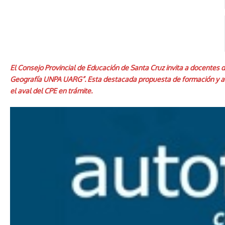
El Consejo Provincial de Educación de Santa Cruz invita a docentes 
Geografía UNPA UARG”. Esta destacada propuesta de formación y act
el aval del CPE en trámite.