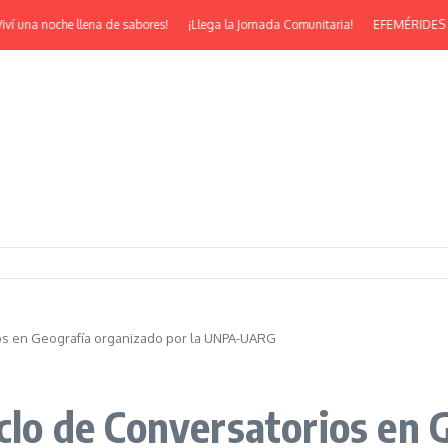
una noche llena de sabores!
¡Llega la Jornada Comunitaria!
EFEMÉRIDES | ¡Feli
ios en Geografía organizado por la UNPA-UARG
iclo de Conversatorios en