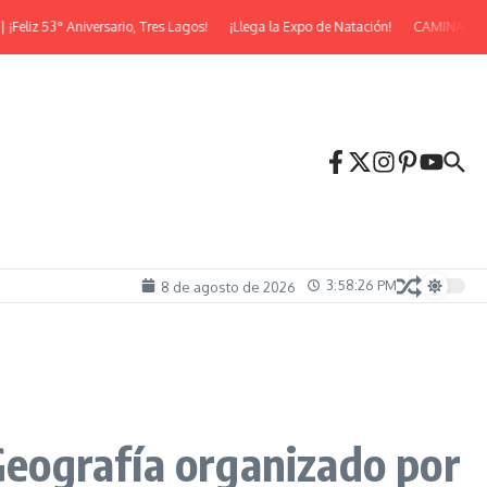
z 53° Aniversario, Tres Lagos!
¡Llega la Expo de Natación!
CAMINATA NOC
3:58:26 PM
8 de agosto de 2026
 Geografía organizado por