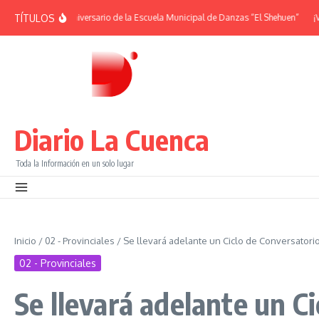
Saltar al contenido
TÍTULOS
IDES | 38° Aniversario de la Escuela Municipal de Danzas “El Shehuen”
¡Viví 
Diario La Cuenca
Toda la Información en un solo lugar
Inicio
/
02 - Provinciales
/
Se llevará adelante un Ciclo de Conversator
02 - Provinciales
Se llevará adelante un C