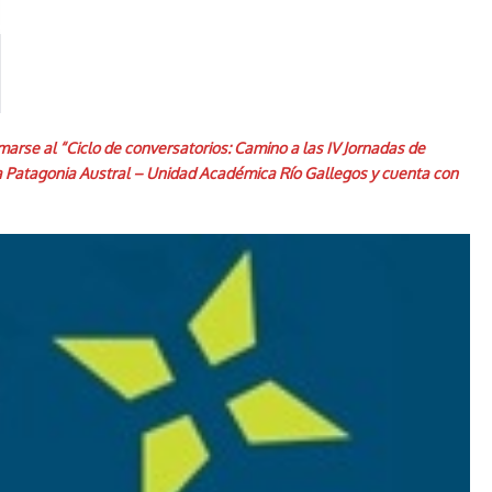
marse al “Ciclo de conversatorios: Camino a las IV Jornadas de
a Patagonia Austral – Unidad Académica Río Gallegos y cuenta con