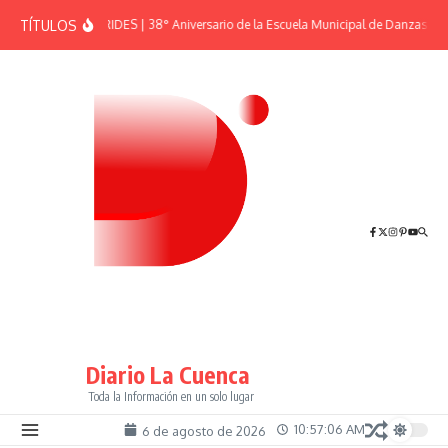
Saltar al contenido
TÍTULOS
EFEMÉRIDES | 38° Aniversario de la Escuela Municipal de Danzas “El 
Diario La Cuenca
Toda la Información en un solo lugar
10:57:06 AM
6 de agosto de 2026