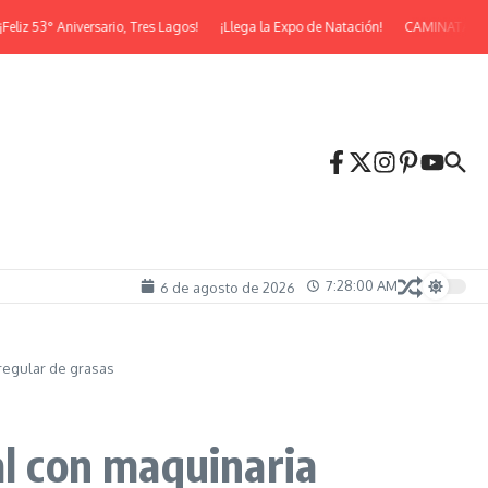
z 53° Aniversario, Tres Lagos!
¡Llega la Expo de Natación!
CAMINATA NOC
7:28:01 AM
6 de agosto de 2026
rregular de grasas
al con maquinaria