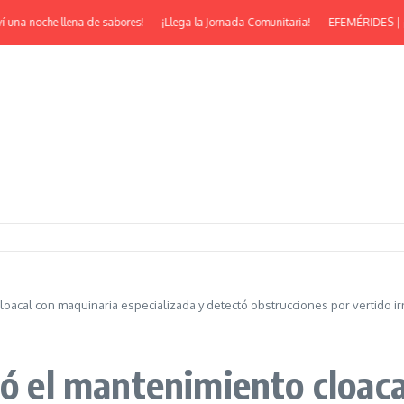
una noche llena de sabores!
¡Llega la Jornada Comunitaria!
EFEMÉRIDES | ¡Feli
loacal con maquinaria especializada y detectó obstrucciones por vertido i
zó el mantenimiento cloac