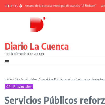
Saltar al contenido
TÍTULOS
DES | 38° Aniversario de la Escuela Municipal de Danzas “El Shehuen”
¡Viví 
Diario La Cuenca
Toda la Información en un solo lugar
Inicio
/
02 - Provinciales
/
Servicios Públicos reforzó el mantenimiento c
02 - Provinciales
Servicios Públicos refor