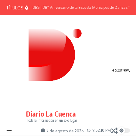
Saltar al contenido
TÍTULOS
EFEMÉRIDES | 38° Aniversario de la Escuela Municipal de Danzas “El S
Diario La Cuenca
Toda la Información en un solo lugar
9:52:11 PM
7 de agosto de 2026