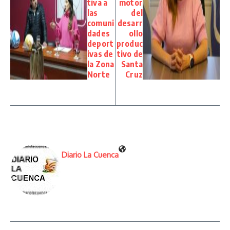
tiva a
motor
las
del
comuni
desarr
dades
ollo
deport
produc
ivas de
tivo de
la Zona
Santa
Norte
Cruz
Diario La Cuenca