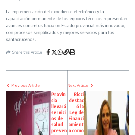
La implementación del expediente electrónico y la
capacitación permanente de los equipos técnicos representan
avances concretos hacia un Estado provincial más innovador,
con procesos simplificados y mejores servicios para los
santacruceños.
Share this Article
Previous Article
Next Article
Provin
Ricci
cia
destac
llevará
ó la
servici
Ley de
os de
Financi
salud
amient
preven
o como