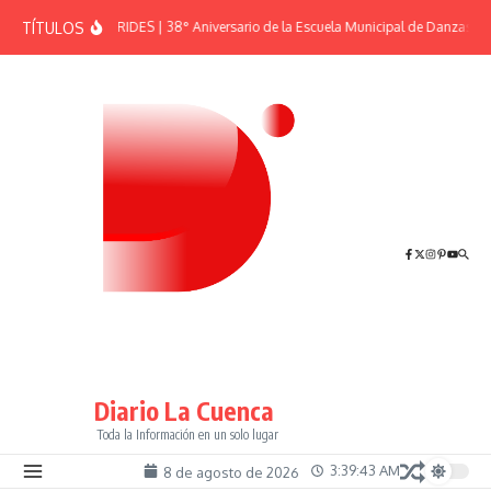
Saltar al contenido
TÍTULOS
EFEMÉRIDES | 38° Aniversario de la Escuela Municipal de Danzas “El
Diario La Cuenca
Toda la Información en un solo lugar
3:39:44 AM
8 de agosto de 2026