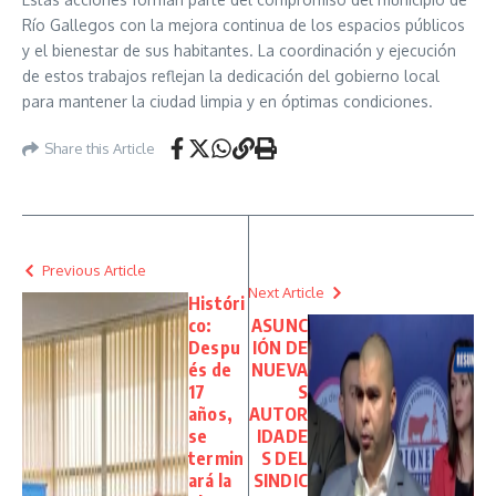
Río Gallegos con la mejora continua de los espacios públicos
y el bienestar de sus habitantes. La coordinación y ejecución
de estos trabajos reflejan la dedicación del gobierno local
para mantener la ciudad limpia y en óptimas condiciones.
Share this Article
Previous Article
Next Article
Históri
co:
ASUNC
Despu
IÓN DE
és de
NUEVA
17
S
años,
AUTOR
se
IDADE
termin
S DEL
ará la
SINDIC