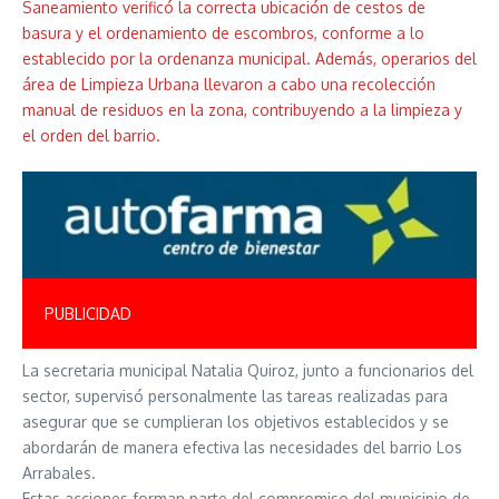
Saneamiento verificó la correcta ubicación de cestos de
basura y el ordenamiento de escombros, conforme a lo
establecido por la ordenanza municipal. Además, operarios del
área de Limpieza Urbana llevaron a cabo una recolección
manual de residuos en la zona, contribuyendo a la limpieza y
el orden del barrio.
PUBLICIDAD
La secretaria municipal Natalia Quiroz, junto a funcionarios del
sector, supervisó personalmente las tareas realizadas para
asegurar que se cumplieran los objetivos establecidos y se
abordarán de manera efectiva las necesidades del barrio Los
Arrabales.
Estas acciones forman parte del compromiso del municipio de