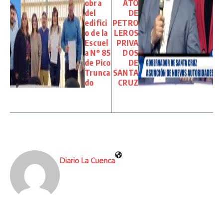
obra
ATO
del
DE
edifici
PETRO
o de la
LEROS
Escuel
PRIVA
a N° 85
DOS
de Pico
DE
Trunca
SANTA
do
CRUZ
Diario La Cuenca