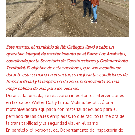
Este martes, el municipio de Río Gallegos llevó a cabo un
operativo integral de mantenimiento en el Barrio Los Arrabales,
coordinado por la Secretaría de Construcciones y Ordenamiento
Territorial. El objetivo de estas acciones, que van a continuar
durante esta semana en el sector, es mejorar las condiciones de
transitabilidad y la limpieza en la zona, promoviendo así una
mejor calidad de vida para los vecinos.
Durante la jornada, se realizaron importantes intervenciones
en las calles Walter Roil y Emilio Molina. Se utilizó una
motoniveladora equipada con material adecuado para el
perfilado de las calles enripiadas, lo que facilitó la mejora de
la transitabilidad y la seguridad vial en el barrio.
En paralelo, el personal del Departamento de Inspectoría de