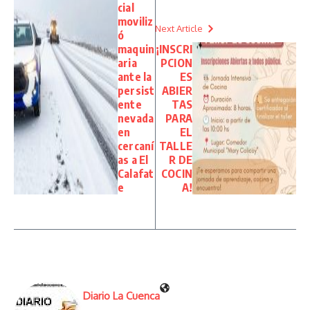
cial
moviliz
Next Article
ó
maquin
¡INSCRI
aria
PCION
ante la
ES
persist
ABIER
ente
TAS
nevada
PARA
en
EL
cercaní
TALLE
as a El
R DE
Calafat
COCIN
e
A!
Diario La Cuenca