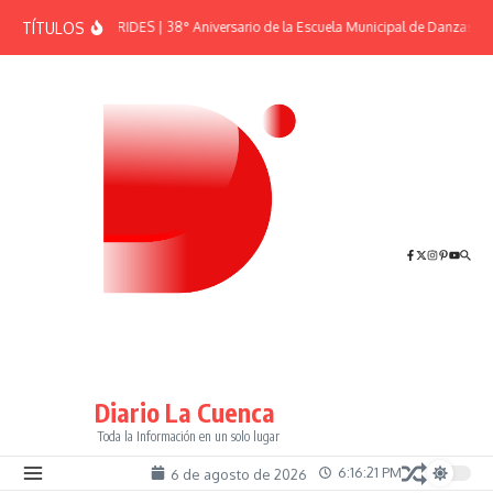
Saltar al contenido
TÍTULOS
EFEMÉRIDES | 38° Aniversario de la Escuela Municipal de Danzas “El
Diario La Cuenca
Toda la Información en un solo lugar
6:16:22 PM
6 de agosto de 2026