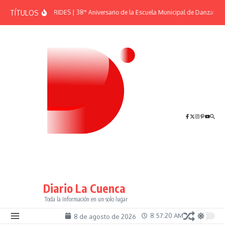
Saltar al contenido
TÍTULOS
EFEMÉRIDES | 38° Aniversario de la Escuela Municipal de Danzas “El
Diario La Cuenca
Toda la Información en un solo lugar
8:57:20 AM
8 de agosto de 2026