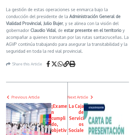
La gestión de estas operaciones se enmarca bajo la
conducción del presidente de la
Administración General de
Vialidad Provincial
,
Julio Bujer
, y se alinea con la visión del
gobernador
Claudio Vidal
, de
estar presente en el territorio
y
acompañar a quienes transitan por las rutas santacruceñas. La
AGVP continúa trabajando para asegurar la transitabilidad y la
seguridad en toda la red vial provincial.
Share this Article
Previous Article
Next Article
¡Exame
La Caja
n
de
cumpli
Servici
do,
os
objetiv
Sociale