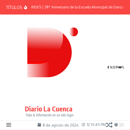
Saltar al contenido
TÍTULOS
EFEMÉRIDES | 38° Aniversario de la Escuela Municipal de Danzas “El
Diario La Cuenca
Toda la Información en un solo lugar
12:15:46 PM
8 de agosto de 2026