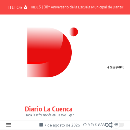
Saltar al contenido
TÍTULOS
EFEMÉRIDES | 38° Aniversario de la Escuela Municipal de Danzas “El
Diario La Cuenca
Toda la Información en un solo lugar
9:19:10 AM
7 de agosto de 2026