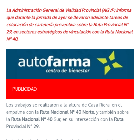
La Administración General de Vialidad Provincial (AGVP) informa
que durante la jornada de ayer se llevaron adelante tareas de
colocación de cartelería preventiva sobre la Ruta Provincial N°
29, en sectores estratégicos de vinculación con la Ruta Nacional
N° 40.
PUBLICIDAD
Los trabajos se realizaron a la altura de Casa Riera, en el
empalme con la
Ruta Nacional N° 40 Norte
, y también sobre
la
Ruta Nacional N° 40
Sur, en su intersección con la
Ruta
Provincial N° 29
.