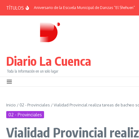
Saltar al contenido
TÍTULOS
MÉRIDES | 38° Aniversario de la Escuela Municipal de Danzas “El Shehuen”
¡Vi
Diario La Cuenca
Toda la Información en un solo lugar
Inicio
/
02 - Provinciales
/
Vialidad Provincial realiza tareas de bacheo s
02 - Provinciales
Vialidad Provincial real