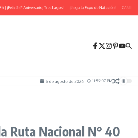
eliz 53° Aniversario, Tres Lagos!
¡Llega la Expo de Natación!
CAMINATA 
11:59:08 PM
6 de agosto de 2026
 la Ruta Nacional N° 40