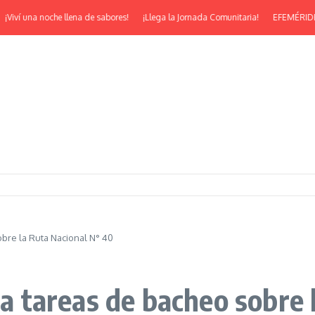
ví una noche llena de sabores!
¡Llega la Jornada Comunitaria!
EFEMÉRIDES | ¡F
obre la Ruta Nacional N° 40
iza tareas de bacheo sobre