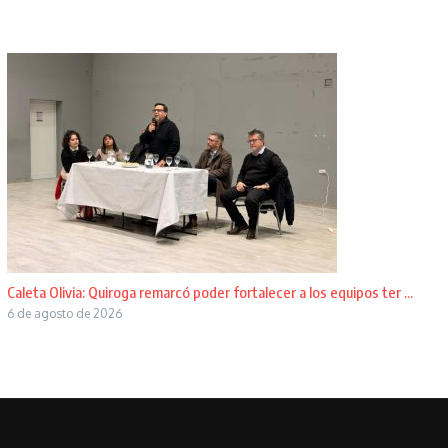
Caleta Olivia: Quiroga remarcó poder fortalecer a los equipos ter ...
6 de agosto de 2026