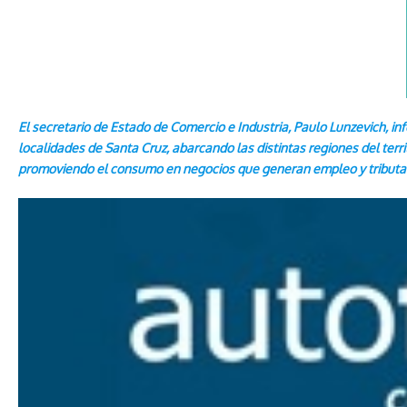
El secretario de Estado de Comercio e Industria, Paulo Lunzevich, 
localidades de Santa Cruz, abarcando las distintas regiones del territo
promoviendo el consumo en negocios que generan empleo y tributan 