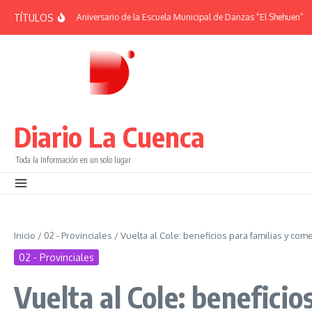
Saltar al contenido
TÍTULOS
MÉRIDES | 38° Aniversario de la Escuela Municipal de Danzas “El Shehuen”
¡Vi
Diario La Cuenca
Toda la Información en un solo lugar
Inicio
/
02 - Provinciales
/
Vuelta al Cole: beneficios para familias y com
02 - Provinciales
Vuelta al Cole: benefici