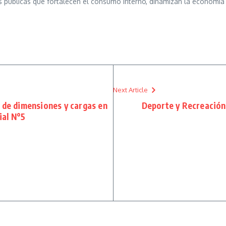
as públicas que fortalecen el consumo interno, dinamizan la econo
Next Article
s de dimensiones y cargas en
Deporte y Recreación 
ial N°5