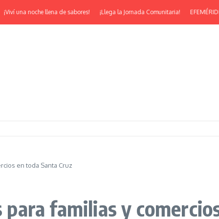
ví una noche llena de sabores!
¡Llega la Jornada Comunitaria!
EFEMÉRIDES | ¡F
ercios en toda Santa Cruz
os para familias y comercio