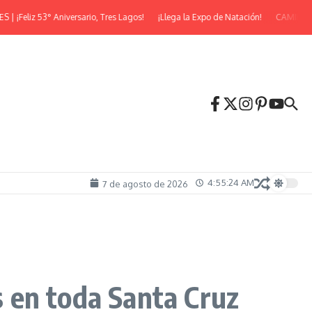
eliz 53° Aniversario, Tres Lagos!
¡Llega la Expo de Natación!
CAMINATA N
4:55:25 AM
7 de agosto de 2026
s en toda Santa Cruz