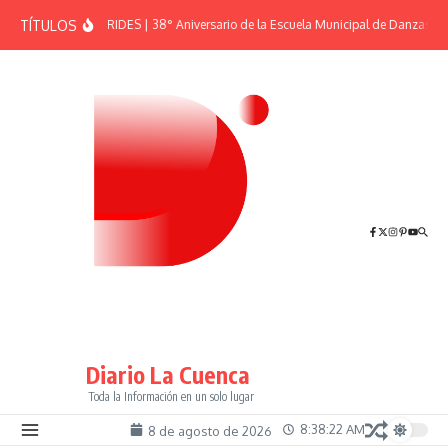
Saltar al contenido
TÍTULOS
EFEMÉRIDES | 38° Aniversario de la Escuela Municipal de Danzas “El
Diario La Cuenca
Toda la Información en un solo lugar
8:38:23 AM
8 de agosto de 2026