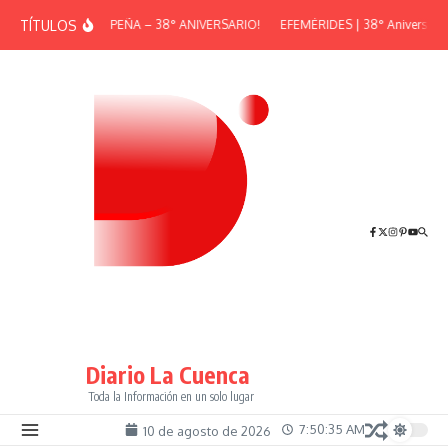
Saltar al contenido
TÍTULOS
¡GRAN PEÑA – 38° ANIVERSARIO!
EFEMÉRIDES | 38° Aniversario 
Diario La Cuenca
Toda la Información en un solo lugar
7:50:36 AM
10 de agosto de 2026