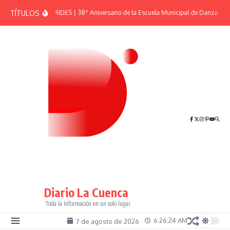
Saltar al contenido
TÍTULOS
EFEMÉRIDES | 38° Aniversario de la Escuela Municipal de Danzas “El
Diario La Cuenca
Toda la Información en un solo lugar
6:26:25 AM
7 de agosto de 2026