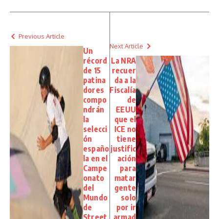
Previous Article
Next Article
Un
récord
La NRA
de 15
recuer
patina
da a la
dores
Fiscalía
compo
de
ndrán
EEUU
la
que el
selecci
ICE no
ón
tiene
españo
justific
la en el
ación
Campe
para
onato
matar
del
gente
Mundo
solo
de
por ir
Street
armad