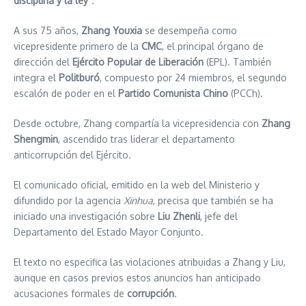
disciplina y la ley
”.
A sus 75 años,
Zhang Youxia
se desempeña como
vicepresidente primero de la
CMC
, el principal órgano de
dirección del
Ejército Popular de Liberación
(EPL). También
integra el
Politburó
, compuesto por 24 miembros, el segundo
escalón de poder en el
Partido Comunista Chino
(PCCh).
Desde octubre, Zhang compartía la vicepresidencia con
Zhang
Shengmin
, ascendido tras liderar el departamento
anticorrupción del Ejército.
El comunicado oficial, emitido en la web del Ministerio y
difundido por la agencia
Xinhua
, precisa que también se ha
iniciado una investigación sobre
Liu Zhenli
, jefe del
Departamento del Estado Mayor Conjunto.
El texto no especifica las violaciones atribuidas a Zhang y Liu,
aunque en casos previos estos anuncios han anticipado
acusaciones formales de
corrupción
.