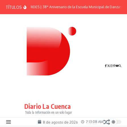
Saltar al contenido
TÍTULOS
EFEMÉRIDES | 38° Aniversario de la Escuela Municipal de Danzas “El
Diario La Cuenca
Toda la Información en un solo lugar
7:13:08 AM
8 de agosto de 2026