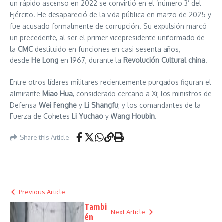
un rápido ascenso en 2022 se convirtió en el ‘número 3’ del
Ejército. He desapareció de la vida pública en marzo de 2025 y
fue acusado formalmente de corrupción. Su expulsión marcó
un precedente, al ser el primer vicepresidente uniformado de
la
CMC
destituido en funciones en casi sesenta años,
desde
He Long
en 1967, durante la
Revolución Cultural china
.
Entre otros líderes militares recientemente purgados figuran el
almirante
Miao Hua
, considerado cercano a Xi; los ministros de
Defensa
Wei Fenghe
y
Li Shangfu
; y los comandantes de la
Fuerza de Cohetes
Li Yuchao
y
Wang Houbin
.
Share this Article
Previous Article
Tambi
Next Article
én