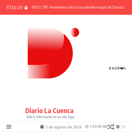
Saltar al contenido
TÍTULOS
EFEMÉRIDES | 38° Aniversario de la Escuela Municipal de Danzas “El 
Diario La Cuenca
Toda la Información en un solo lugar
1:03:19 AM
5 de agosto de 2026