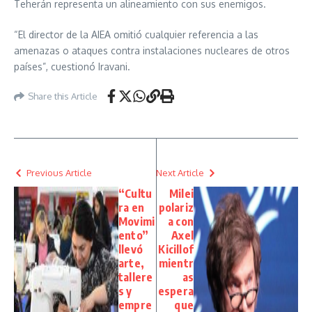
Teherán representa un alineamiento con sus enemigos.
“El director de la AIEA omitió cualquier referencia a las
amenazas o ataques contra instalaciones nucleares de otros
países”, cuestionó Iravani.
Share this Article
Previous Article
Next Article
“Cultu
Milei
ra en
polariz
Movimi
a con
ento”
Axel
llevó
Kicillof
arte,
mientr
tallere
as
s y
espera
empre
que