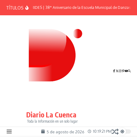
Saltar al contenido
TÍTULOS
EFEMÉRIDES | 38° Aniversario de la Escuela Municipal de Danzas “El 
Diario La Cuenca
Toda la Información en un solo lugar
10:19:21 PM
5 de agosto de 2026