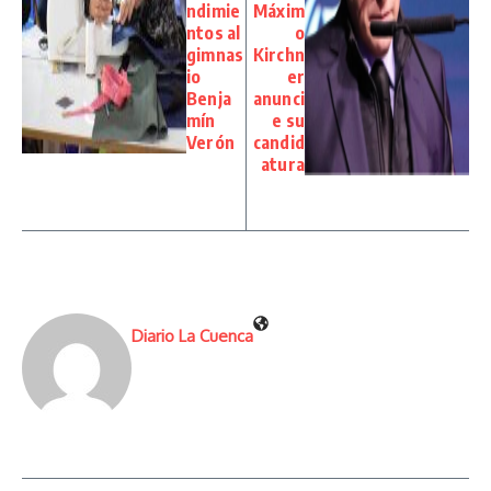
ndimie
Máxim
ntos al
o
gimnas
Kirchn
io
er
Benja
anunci
mín
e su
Verón
candid
atura
Diario La Cuenca