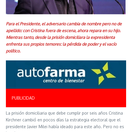
Para el Presidente, el adversario cambia de nombre pero no de
apellido: con Cristina fuera de escena, ahora repara en su hijo.
Mientras tanto, desde la prisión domiciliara la expresidenta
enfrenta sus propios temores: la pérdida de poder y el vacío
político.
PUBLICIDAD
La prisión domiciliaria que debe cumplir por seis años Cristina
Kirchner cambió en pocos días la estrategia electoral que el
presidente Javier Milei había ideado para este año. Pero no es