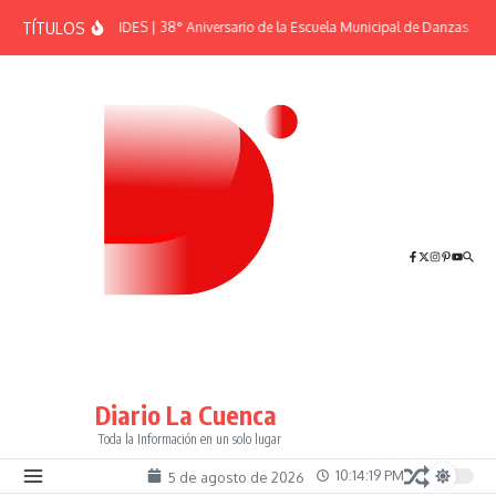
Saltar al contenido
TÍTULOS
EFEMÉRIDES | 38° Aniversario de la Escuela Municipal de Danzas “El S
Diario La Cuenca
Toda la Información en un solo lugar
10:14:20 PM
5 de agosto de 2026