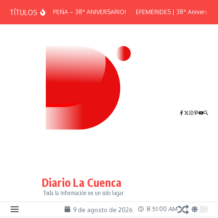
Saltar al contenido
TÍTULOS
¡GRAN PEÑA – 38° ANIVERSARIO!
EFEMÉRIDES | 38° Aniversario 
Diario La Cuenca
Toda la Información en un solo lugar
8:51:01 AM
9 de agosto de 2026