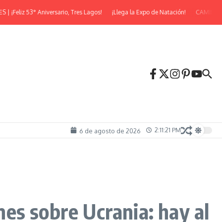
liz 53° Aniversario, Tres Lagos!
¡Llega la Expo de Natación!
CAMINATA N
2:11:23 PM
6 de agosto de 2026
es sobre Ucrania: hay al