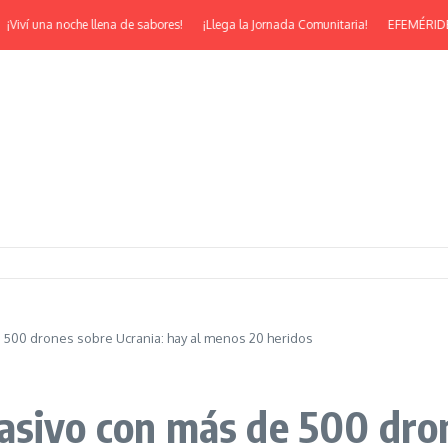
í una noche llena de sabores!
¡Llega la Jornada Comunitaria!
EFEMÉRIDES | ¡Fe
 500 drones sobre Ucrania: hay al menos 20 heridos
asivo con más de 500 dron