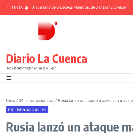
Saltar al contenido
TÍTULOS
ÉRIDES | 38° Aniversario de la Escuela Municipal de Danzas “El Shehuen”
¡Viv
Diario La Cuenca
Toda la Información en un solo lugar
Inicio
/
04 - Internacionales
/
Rusia lanzó un ataque masivo con más de
04 - Internacionales
Rusia lanzó un ataque m