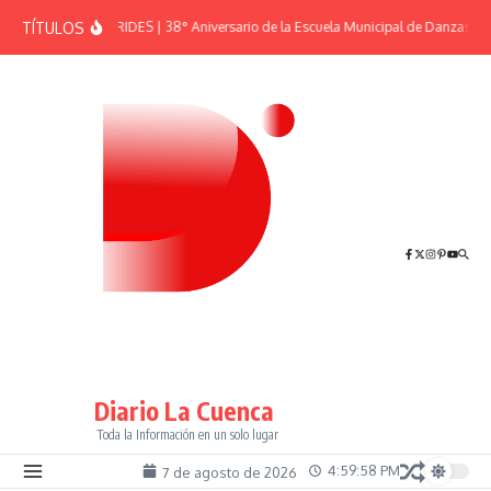
Saltar al contenido
TÍTULOS
EFEMÉRIDES | 38° Aniversario de la Escuela Municipal de Danzas “El
Diario La Cuenca
Toda la Información en un solo lugar
4:59:58 PM
7 de agosto de 2026