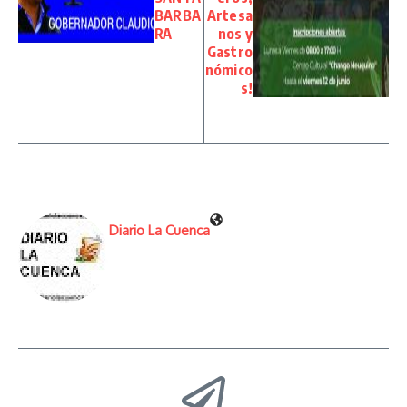
BARBA
Artesa
RA
nos y
Gastro
nómico
s!
Diario La Cuenca