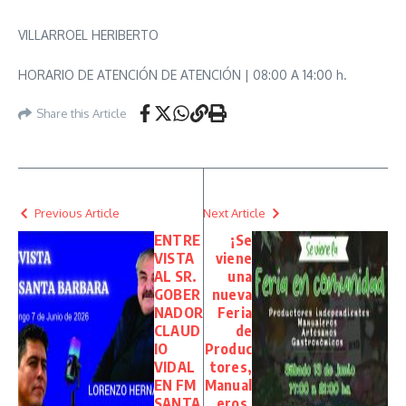
VILLARROEL HERIBERTO
HORARIO DE ATENCIÓN DE ATENCIÓN | 08:00 A 14:00 h.
Share this Article
Previous Article
Next Article
ENTRE
¡Se
VISTA
viene
AL SR.
una
GOBER
nueva
NADOR
Feria
CLAUD
de
IO
Produc
VIDAL
tores,
EN FM
Manual
SANTA
eros,