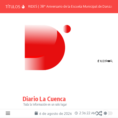
Saltar al contenido
TÍTULOS
EFEMÉRIDES | 38° Aniversario de la Escuela Municipal de Danzas “El
Diario La Cuenca
Toda la Información en un solo lugar
2:36:23 AM
6 de agosto de 2026