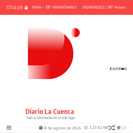
Saltar al contenido
TÍTULOS
¡GRAN PEÑA – 38° ANIVERSARIO!
EFEMÉRIDES | 38° Aniversario d
Diario La Cuenca
Toda la Información en un solo lugar
2:23:52 AM
8 de agosto de 2026