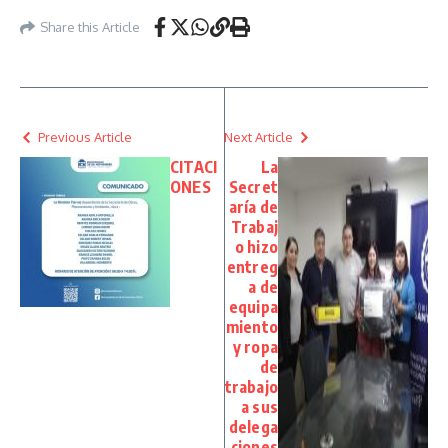
Share this Article
Previous Article
Next Article
CITACI
La
ONES
Secret
aría de
Trabaj
o hizo
entreg
a de
equipa
miento
y ropa
de
trabajo
a sus
delega
ciones