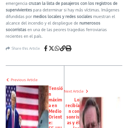
emergencia
cruzan la lista de pasajeros con los registros de
supervivientes
para determinar si hay más víctimas. Imágenes
difundidas por
medios locales y redes sociales
muestran el
alcance del incendio y el despliegue de
numerosos
socorristas
en una de las peores tragedias ferroviarias
recientes en el país.
Share this Article
Previous Article
Tensió
Next Article
n
máxim
Lo
a en
recibía
Medio
n con
Orient
sonris
e:
as y él