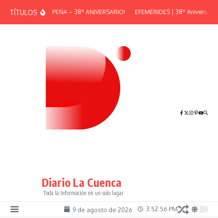
Saltar al contenido
TÍTULOS
¡GRAN PEÑA – 38° ANIVERSARIO!
EFEMÉRIDES | 38° Aniversario d
Diario La Cuenca
Toda la Información en un solo lugar
3:52:56 PM
9 de agosto de 2026