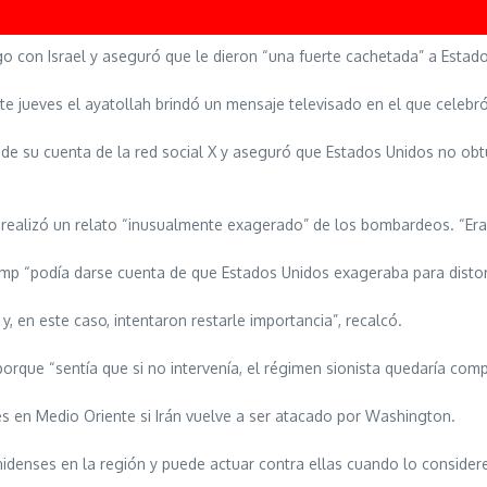
uego con Israel y aseguró que le dieron “una fuerte cachetada” a Estad
jueves el ayatollah brindó un mensaje televisado en el que celebró l
 de su cuenta de la red social X y aseguró que Estados Unidos no obtu
, realizó un relato “inusualmente exagerado” de los bombardeos. “Era
mp “podía darse cuenta de que Estados Unidos exageraba para distors
, en este caso, intentaron restarle importancia”, recalcó.
porque “sentía que si no intervenía, el régimen sionista quedaría com
en Medio Oriente si Irán vuelve a ser atacado por Washington.
idenses en la región y puede actuar contra ellas cuando lo considere