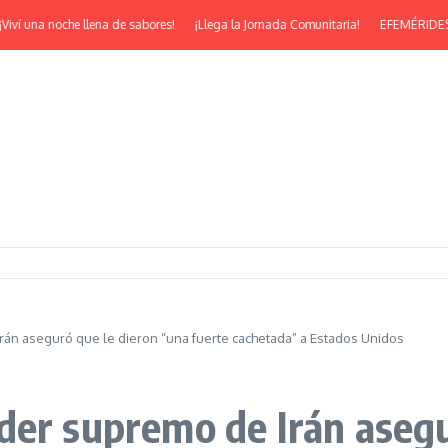
 una noche llena de sabores!
¡Llega la Jornada Comunitaria!
EFEMÉRIDES | ¡Fel
e Irán aseguró que le dieron “una fuerte cachetada” a Estados Unidos
 líder supremo de Irán ase