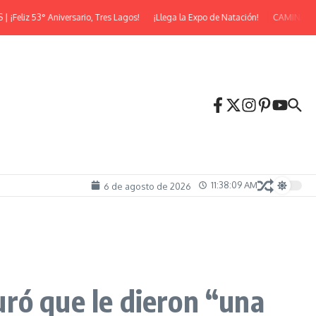
iz 53° Aniversario, Tres Lagos!
¡Llega la Expo de Natación!
CAMINATA NO
11:38:10 AM
6 de agosto de 2026
guró que le dieron “una