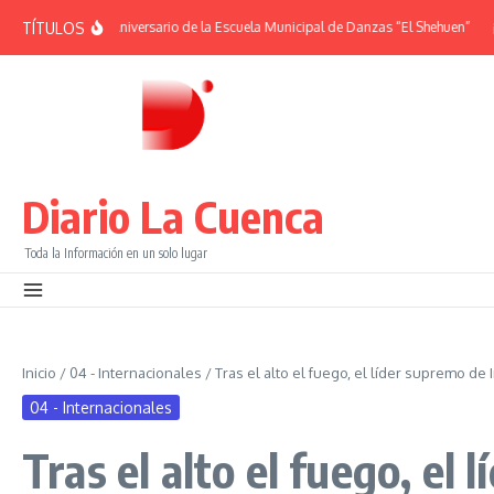
Saltar al contenido
TÍTULOS
RIDES | 38° Aniversario de la Escuela Municipal de Danzas “El Shehuen”
¡Viví
Diario La Cuenca
Toda la Información en un solo lugar
Inicio
/
04 - Internacionales
/
Tras el alto el fuego, el líder supremo d
04 - Internacionales
Tras el alto el fuego, el