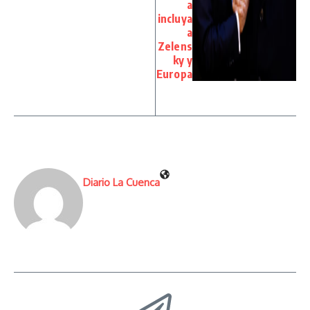
a
incluya
a
Zelens
ky y
Europa
Diario La Cuenca