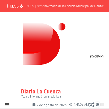
Saltar al contenido
TÍTULOS
EFEMÉRIDES | 38° Aniversario de la Escuela Municipal de Danzas “El
Diario La Cuenca
Toda la Información en un solo lugar
4:41:02 AM
7 de agosto de 2026