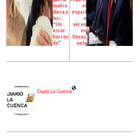
madre
el
diera a
espaci
luz:
o
“Un
aéreo
error
en
horren
Venez
do”
uela
Diario La Cuenca