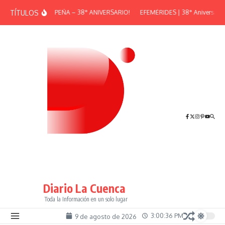
Saltar al contenido
TÍTULOS
¡GRAN PEÑA – 38° ANIVERSARIO!
EFEMÉRIDES | 38° Aniversario d
Diario La Cuenca
Toda la Información en un solo lugar
3:00:36 PM
9 de agosto de 2026