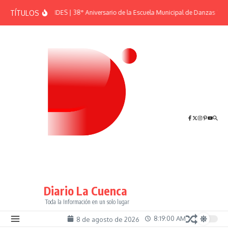
Saltar al contenido
TÍTULOS
EFEMÉRIDES | 38° Aniversario de la Escuela Municipal de Danzas “El S
Diario La Cuenca
Toda la Información en un solo lugar
8:19:01 AM
8 de agosto de 2026