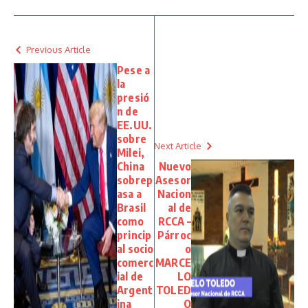
Previous Article
Pese a
la
presió
n de
EE.UU.
sobre
Next Article
Milei,
China
Nuevo
sobrep
Asesor
asa a
Nacion
Brasil
al de
como
RCCA –
princip
Párroc
al socio
o
comerc
MARCE
ial de
LO
Argent
TOLED
ina
O