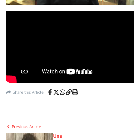
Share this Article
Previous Article
Una