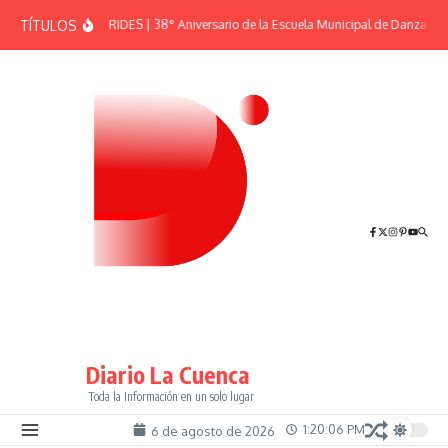
Saltar al contenido
TÍTULOS
EFEMÉRIDES | 38° Aniversario de la Escuela Municipal de Danzas “E
Diario La Cuenca
Toda la Información en un solo lugar
1:20:06 PM
6 de agosto de 2026