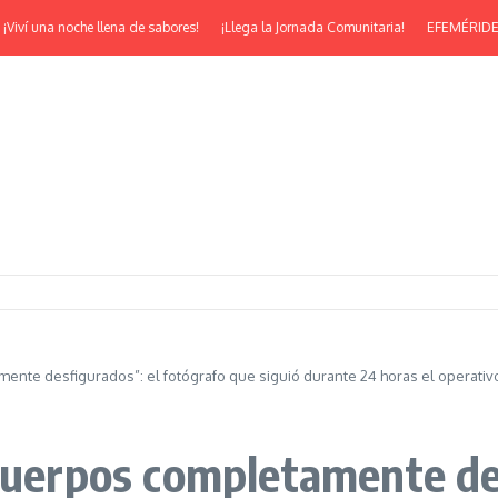
ví una noche llena de sabores!
¡Llega la Jornada Comunitaria!
EFEMÉRIDES | ¡F
ente desfigurados”: el fotógrafo que siguió durante 24 horas el operativo
 cuerpos completamente de