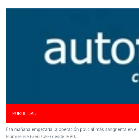
PUBLICIDAD
Esa mañana empezaría la operación policial más sangrienta en el 
Fluminense (Geni/UFF) desde 1990.