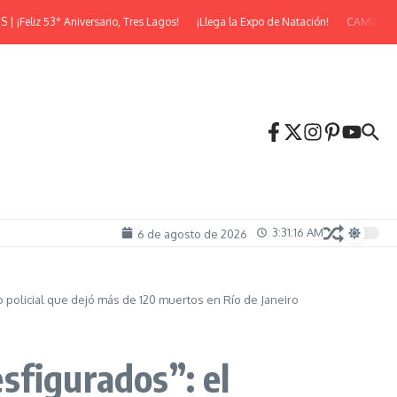
eliz 53° Aniversario, Tres Lagos!
¡Llega la Expo de Natación!
CAMINATA N
3:31:17 AM
6 de agosto de 2026
 policial que dejó más de 120 muertos en Río de Janeiro
sfigurados”: el