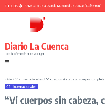
Saltar al contenido
TÍTULOS
ÉRIDES | 38° Aniversario de la Escuela Municipal de Danzas “El Shehuen”
¡Vi
Diario La Cuenca
Toda la Información en un solo lugar
Inicio
/
04 - Internacionales
/
“Vi cuerpos sin cabeza, cuerpos completam
04 - Internacionales
“Vi cuerpos sin cabeza,