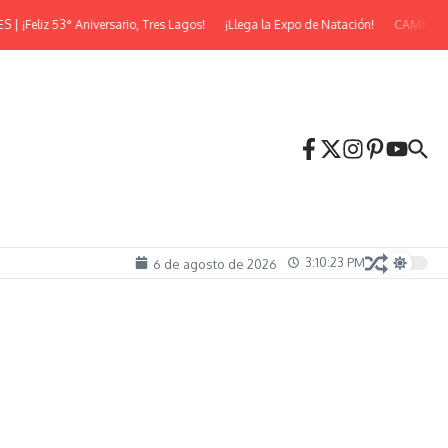
iz 53° Aniversario, Tres Lagos!
¡Llega la Expo de Natación!
CAMINATA NO
3:10:24 PM
6 de agosto de 2026