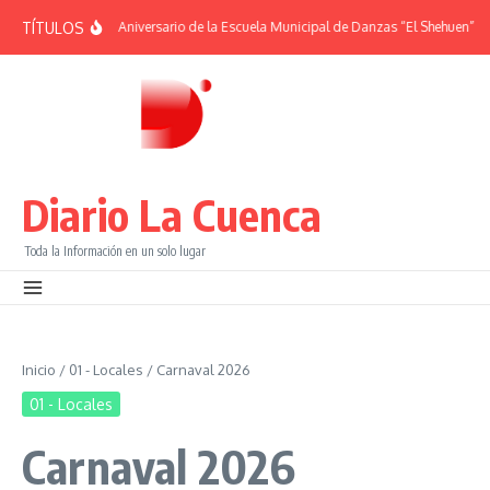
Saltar al contenido
TÍTULOS
RIDES | 38° Aniversario de la Escuela Municipal de Danzas “El Shehuen”
¡Viví
Diario La Cuenca
Toda la Información en un solo lugar
Inicio
/
01 - Locales
/
Carnaval 2026
01 - Locales
Carnaval 2026