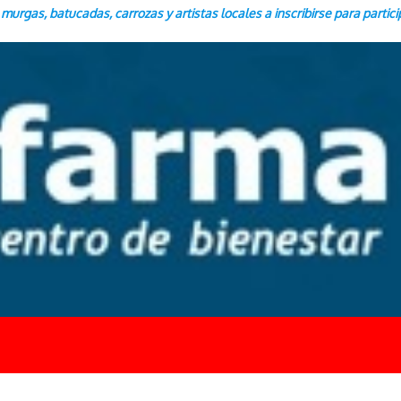
urgas, batucadas, carrozas y artistas locales a inscribirse para partici