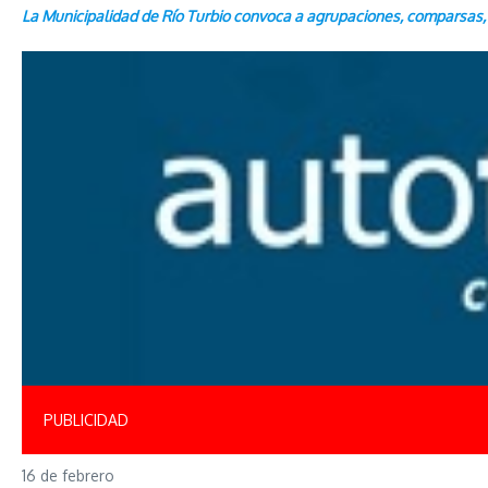
La Municipalidad de Río Turbio convoca a agrupaciones, comparsas, m
PUBLICIDAD
16 de febrero