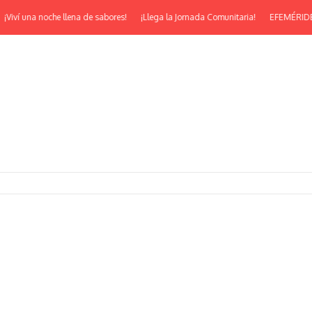
 una noche llena de sabores!
¡Llega la Jornada Comunitaria!
EFEMÉRIDES | ¡Fel