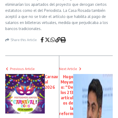
eliminarían los apartados del proyecto que derogan ciertos
estatutos como el del Periodista. La Casa Rosada también
aceptó a que no se trate el artículo que habilita al pago de
salarios en billeteras virtuales, medida que perjudicaba a los
bancos tradicionales.
Share this Article
Previous Article
Next Article
Carnav
Hugo
al
Moyan
2026
o: “De
los 213
artícul
os de
la
reform