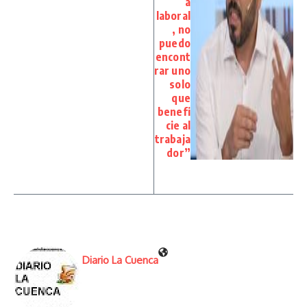
a
laboral
, no
puedo
encont
rar uno
solo
que
benefi
cie al
trabaja
dor”
Diario La Cuenca