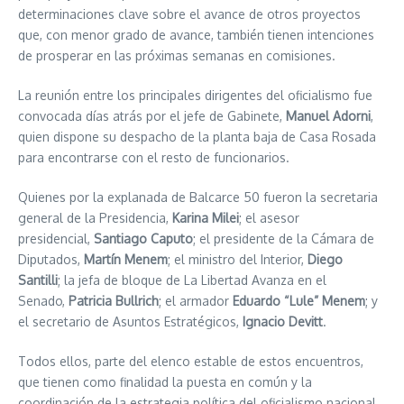
determinaciones clave sobre el avance de otros proyectos
que, con menor grado de avance, también tienen intenciones
de prosperar en las próximas semanas en comisiones.
La reunión entre los principales dirigentes del oficialismo fue
convocada días atrás por el jefe de Gabinete,
Manuel Adorni
,
quien dispone su despacho de la planta baja de Casa Rosada
para encontrarse con el resto de funcionarios.
Quienes por la explanada de Balcarce 50 fueron la secretaria
general de la Presidencia,
Karina Milei
; el asesor
presidencial,
Santiago Caputo
; el presidente de la Cámara de
Diputados,
Martín Menem
; el ministro del Interior,
Diego
Santilli
; la jefa de bloque de La Libertad Avanza en el
Senado,
Patricia Bullrich
; el armador
Eduardo “Lule” Menem
; y
el secretario de Asuntos Estratégicos,
Ignacio Devitt
.
Todos ellos, parte del elenco estable de estos encuentros,
que tienen como finalidad la puesta en común y la
coordinación de la estrategia política del oficialismo nacional