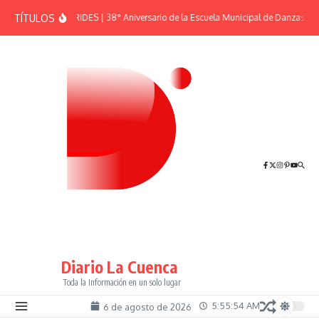
Saltar al contenido
TÍTULOS
EFEMÉRIDES | 38° Aniversario de la Escuela Municipal de Danzas “El
Diario La Cuenca
Toda la Información en un solo lugar
5:55:54 AM
6 de agosto de 2026