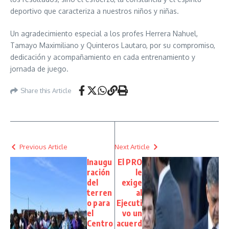
deportivo que caracteriza a nuestros niños y niñas.
Un agradecimiento especial a los profes Herrera Nahuel,
Tamayo Maximiliano y Quinteros Lautaro, por su compromiso,
dedicación y acompañamiento en cada entrenamiento y
jornada de juego.
Share this Article
Previous Article
Next Article
Inaugu
El PRO
ración
le
del
exige
terren
al
o para
Ejecuti
el
vo un
Centro
acuerd