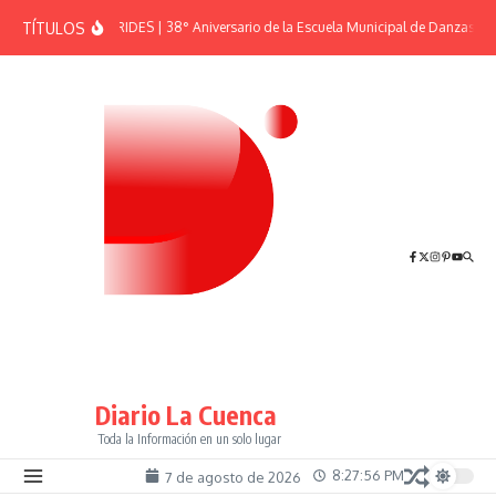
Saltar al contenido
TÍTULOS
EFEMÉRIDES | 38° Aniversario de la Escuela Municipal de Danzas “El
Diario La Cuenca
Toda la Información en un solo lugar
8:27:56 PM
7 de agosto de 2026