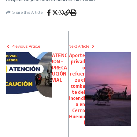
Share this Article
Previous Article
Next Article
ATENC
Aporte
IÓN –
privad
PRECA
o
UCIÓN
refuer
VIAL
za el
comba
te del
incendi
o en
Cerro
Huemu
l