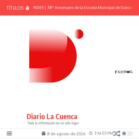
Saltar al contenido
TÍTULOS
EFEMÉRIDES | 38° Aniversario de la Escuela Municipal de Danzas “El
Diario La Cuenca
Toda la Información en un solo lugar
3:14:04 PM
8 de agosto de 2026