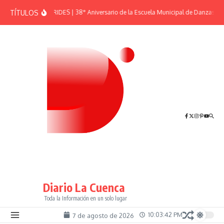
Saltar al contenido
TÍTULOS
EFEMÉRIDES | 38° Aniversario de la Escuela Municipal de Danzas “El
Diario La Cuenca
Toda la Información en un solo lugar
10:03:43 PM
7 de agosto de 2026