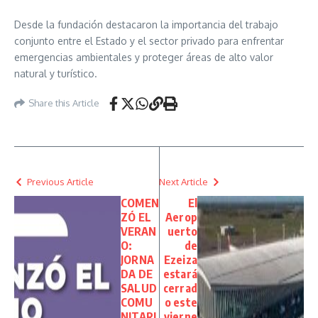
Desde la fundación destacaron la importancia del trabajo
conjunto entre el Estado y el sector privado para enfrentar
emergencias ambientales y proteger áreas de alto valor
natural y turístico.
Share this Article
Previous Article
Next Article
COMEN
El
ZÓ EL
Aerop
VERAN
uerto
O:
de
JORNA
Ezeiza
DA DE
estará
SALUD
cerrad
COMU
o este
NITARI
vierne