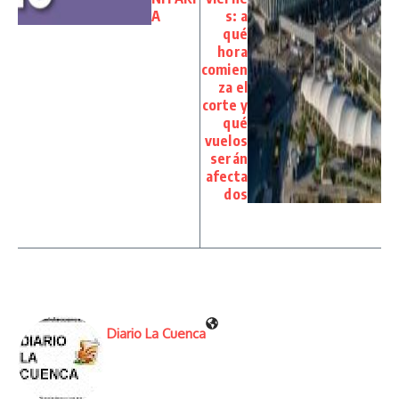
A
s: a
qué
hora
comien
za el
corte y
qué
vuelos
serán
afecta
dos
Diario La Cuenca