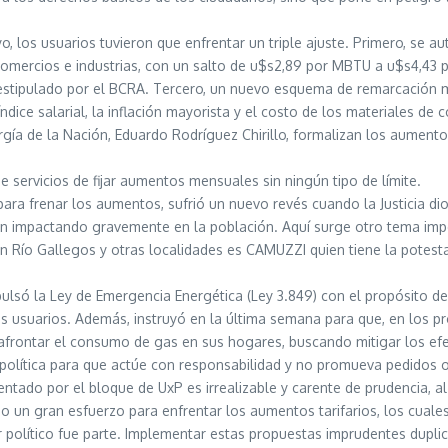
o, los usuarios tuvieron que enfrentar un triple ajuste. Primero, se 
comercios e industrias, con un salto de u$s2,89 por MBTU a u$s4,43 p
estipulado por el BCRA. Tercero, un nuevo esquema de remarcación me
ice salarial, la inflación mayorista y el costo de los materiales de c
ergía de la Nación, Eduardo Rodríguez Chirillo, formalizan los aumento
 servicios de fijar aumentos mensuales sin ningún tipo de límite.
 para frenar los aumentos, sufrió un nuevo revés cuando la Justicia
n impactando gravemente en la población. Aquí surge otro tema impor
n Río Gallegos y otras localidades es CAMUZZI quien tiene la potest
ulsó la Ley de Emergencia Energética (Ley 3.849) con el propósito d
los usuarios. Además, instruyó en la última semana para que, en los 
afrontar el consumo de gas en sus hogares, buscando mitigar los efec
política para que actúe con responsabilidad y no promueva pedidos 
entado por el bloque de UxP es irrealizable y carente de prudencia, 
do un gran esfuerzo para enfrentar los aumentos tarifarios, los cuale
político fue parte. Implementar estas propuestas imprudentes duplica