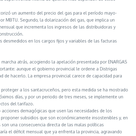
autorizó un aumento del precio del gas para el período mayo-
or MBTU. Segundo, la dolarización del gas, que implica un
nsual que incrementa los ingresos de las distribuidoras y
onstrucción.
s desmedidos en los cargos fijos y variables de las facturas
 dio marcha atrás, acogiendo la apelación presentada por ENARGAS
tante: aunque el gobierno provincial le ordene a Distrigas
ad de hacerlo. La empresa provincial carece de capacidad para
e proteger a los santacruceños, pero esta medida se ha mostrado
próximos días, y por un periodo de tres meses, se implemente un
tos del tarifazo.
o acciones demagógicas que usen las necesidades de los
al proponer subsidios que son económicamente insostenibles y, en
s son una consecuencia directa de las malas políticas
ría el déficit mensual que ya enfrenta la provincia, agravando