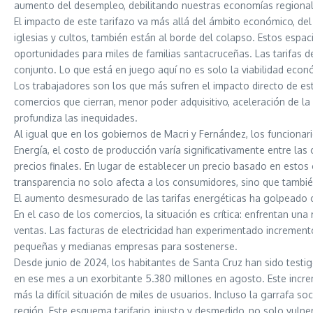
aumento del desempleo, debilitando nuestras economías regionales
El impacto de este tarifazo va más allá del ámbito económico, del
iglesias y cultos, también están al borde del colapso. Estos espa
oportunidades para miles de familias santacruceñas. Las tarifas de
conjunto. Lo que está en juego aquí no es solo la viabilidad econ
Los trabajadores son los que más sufren el impacto directo de est
comercios que cierran, menor poder adquisitivo, aceleración de l
profundiza las inequidades.
Al igual que en los gobiernos de Macri y Fernández, los funcionar
Energía, el costo de producción varía significativamente entre las
precios finales. En lugar de establecer un precio basado en estos c
transparencia no solo afecta a los consumidores, sino que tambié
El aumento desmesurado de las tarifas energéticas ha golpeado c
En el caso de los comercios, la situación es crítica: enfrentan u
ventas. Las facturas de electricidad han experimentado incremento
pequeñas y medianas empresas para sostenerse.
Desde junio de 2024, los habitantes de Santa Cruz han sido testi
en ese mes a un exorbitante 5.380 millones en agosto. Este incre
más la difícil situación de miles de usuarios. Incluso la garrafa s
región. Este esquema tarifario, injusto y desmedido, no solo vul