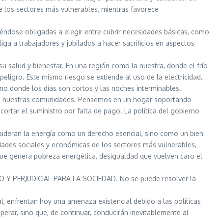
e los sectores más vulnerables, mientras favorece
iéndose obligadas a elegir entre cubrir necesidades básicas, como
iga a trabajadores y jubilados a hacer sacrificios en aspectos
su salud y bienestar. En una región como la nuestra, donde el frío
eligro. Este mismo riesgo se extiende al uso de la electricidad,
orno donde los días son cortos y las noches interminables.
s de nuestras comunidades. Pensemos en un hogar soportando
ortar el suministro por falta de pago. La política del gobierno
sideran la energía como un derecho esencial, sino como un bien
lidades sociales y económicas de los sectores más vulnerables,
que genera pobreza energética, desigualdad que vuelven caro el
Y PERJUDICIAL PARA LA SOCIEDAD. No se puede resolver la
, enfrentan hoy una amenaza existencial debido a las políticas
rar, sino que, de continuar, conducirán inevitablemente al