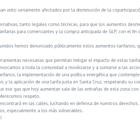
an visto seriamente afectados por la disminución de la coparticipació
ternativas, tanto legales como técnicas, para que los aumentos desme
rifarias para comerciantes y la compra anticipada de GLP, con el fin 
reunidos hemos denunciado públicamente estos aumentos tarifarios, 
rramientas necesarias que permitan mitigar el impacto de estas tarifa
onvocamos a toda la comunidad a movilizarse y a sumarse a las acci
rifarios, la implementación de una política energética que contemple 
ón, y la aplicación de una tarifa justa en Santa Cruz, respetando su c
 que ese gas que hoy aumentan sale de las entrañas de esta zona con 
. Merecemos respeto.
encontrará en las calles, luchando en defensa de nuestros derechos. 
odos, especialmente a los más vulnerables.
!