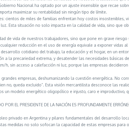
Gobierno Nacional ha optado por un ajuste insensible que recae sobr
orta maximizar su rentabilidad sin ningún tipo de límite.
: cientos de miles de familias enfrentan hoy costos insostenibles, v
luz. Esta situación no solo impacta en la calidad de vida, sino que obl
idad de vida de nuestros trabajadores, sino que pone en grave riesgo 
cualquier reducción en el uso de energía equivale a exponer vidas al p
 desarrollo cotidiano del trabajo, la educación y el hogar, en un ent
ción a la precariedad extrema, y desatender las necesidades básica
/h, sin acceso a calefacción ni luz, porque las empresas decidieron c
las grandes empresas, deshumanizando la cuestión energética. No con
ien no, queda excluido”. Esta visión mercantilista desconoce las rea
s un modelo energético oligopólico e injusto, caro e improductivo, 
TADO POR EL PRESIDENTE DE LA NACIÓN ES PROFUNDAMENTE ERRÓNEO 
o privado en Argentina y pilares fundamentales del desarrollo local
stas medidas no solo sofocan la capacidad de estas empresas para ope