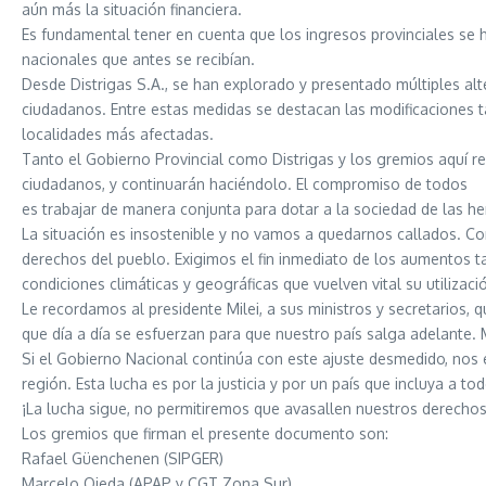
aún más la situación financiera.
Es fundamental tener en cuenta que los ingresos provinciales se h
nacionales que antes se recibían.
Desde Distrigas S.A., se han explorado y presentado múltiples al
ciudadanos. Entre estas medidas se destacan las modificaciones ta
localidades más afectadas.
Tanto el Gobierno Provincial como Distrigas y los gremios aquí 
ciudadanos, y continuarán haciéndolo. El compromiso de todos
es trabajar de manera conjunta para dotar a la sociedad de las he
La situación es insostenible y no vamos a quedarnos callados. C
derechos del pueblo. Exigimos el fin inmediato de los aumentos ta
condiciones climáticas y geográficas que vuelven vital su utilizaci
Le recordamos al presidente Milei, a sus ministros y secretarios,
que día a día se esfuerzan para que nuestro país salga adelante
Si el Gobierno Nacional continúa con este ajuste desmedido, nos 
región. Esta lucha es por la justicia y por un país que incluya a t
¡La lucha sigue, no permitiremos que avasallen nuestros derechos
Los gremios que firman el presente documento son:
Rafael Güenchenen (SIPGER)
Marcelo Ojeda (APAP y CGT Zona Sur)