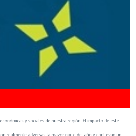
s económicas y sociales de nuestra región. El impacto de este
son realmente adversas la mayor parte del año y conllevan un