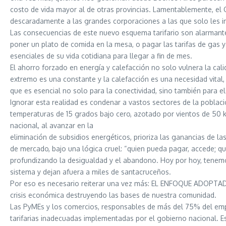
costo de vida mayor al de otras provincias. Lamentablemente, el 
descaradamente a las grandes corporaciones a las que solo les imp
Las consecuencias de este nuevo esquema tarifario son alarmantes
poner un plato de comida en la mesa, o pagar las tarifas de gas y 
esenciales de su vida cotidiana para llegar a fin de mes.
El ahorro forzado en energía y calefacción no solo vulnera la cal
extremo es una constante y la calefacción es una necesidad vital, 
que es esencial no solo para la conectividad, sino también para el
Ignorar esta realidad es condenar a vastos sectores de la pobla
temperaturas de 15 grados bajo cero, azotado por vientos de 50 km
nacional, al avanzar en la
eliminación de subsidios energéticos, prioriza las ganancias de 
de mercado, bajo una lógica cruel: “quien pueda pagar, accede; qu
profundizando la desigualdad y el abandono. Hoy por hoy, tenemo
sistema y dejan afuera a miles de santacruceños.
Por eso es necesario reiterar una vez más: EL ENFOQUE ADOP
crisis económica destruyendo las bases de nuestra comunidad.
Las PyMEs y los comercios, responsables de más del 75% del emple
tarifarias inadecuadas implementadas por el gobierno nacional. E