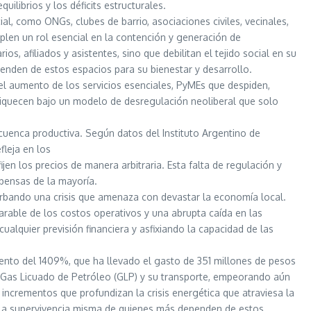
librios y los déficits estructurales.
l, como ONGs, clubes de barrio, asociaciones civiles, vecinales,
mplen un rol esencial en la contención y generación de
 afiliados y asistentes, sino que debilitan el tejido social en su
penden de estos espacios para su bienestar y desarrollo.
 el aumento de los servicios esenciales, PyMEs que despiden,
nriquecen bajo un modelo de desregulación neoliberal que solo
 cuenca productiva. Según datos del Instituto Argentino de
fleja en los
jen los precios de manera arbitraria. Esta falta de regulación y
pensas de la mayoría.
erbando una crisis que amenaza con devastar la economía local.
arable de los costos operativos y una abrupta caída en las
alquier previsión financiera y asfixiando la capacidad de las
ento del 1409%, que ha llevado el gasto de 351 millones de pesos
l Gas Licuado de Petróleo (GLP) y su transporte, empeorando aún
o incrementos que profundizan la crisis energética que atraviesa la
ro la supervivencia misma de quienes más dependen de estos