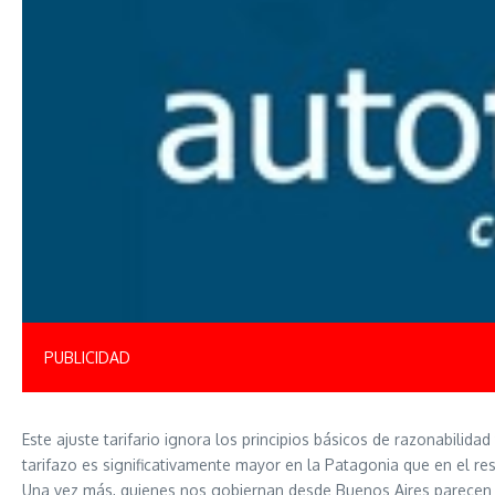
PUBLICIDAD
Este ajuste tarifario ignora los principios básicos de razonabilid
tarifazo es significativamente mayor en la Patagonia que en el res
Una vez más, quienes nos gobiernan desde Buenos Aires parecen d