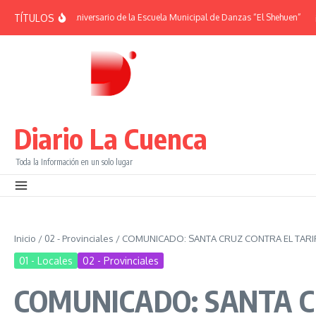
Saltar al contenido
TÍTULOS
DES | 38° Aniversario de la Escuela Municipal de Danzas “El Shehuen”
¡Viví u
Diario La Cuenca
Toda la Información en un solo lugar
Inicio
/
02 - Provinciales
/
COMUNICADO: SANTA CRUZ CONTRA EL TARIF
01 - Locales
02 - Provinciales
COMUNICADO: SANTA C