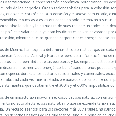
 y fortaleciendo la concentración económica, potenciando los desequi
 mundo de los negocios. Organizaciones vitales para la cohesión socia
cios, que son el corazón de la integración y el apoyo comunitario, cu
smedidas impuestas a estas entidades no solo amenazan a sus usuarios,
ómica, sino la salud y la estructura de nuestras comunidades, que de
as políticas: salarios que ya eran insuficientes se ven devorados por
a recesión, mientras que las grandes corporaciones energéticas se e
ios de Milei no han logrado determinar el costo real del gas en cada
 cuencas Neuquina, Austral y Noroeste, pero esta información no se re
ostos, se ha permitido que las petroleras y las empresas del sector fi
n distorsiona el mercado energético, beneficiando a unos pocos a ex
on especial dureza a los sectores residenciales y comerciales, exac
na rentabilidad cada vez más ajustada, presionados por un aumento imp
s alarmantes, que oscilan entre el 300% y el 600%, imposibilitando cu
gos de un impacto aún mayor en el costo del gas natural, con un aum
mento no solo afecta el gas natural, sino que se extiende también a
ocial, un recurso esencial para los sectores más vulnerables, ha sufrid
nera los derechos básicos de los ciudadanos, sino que pone en pelig