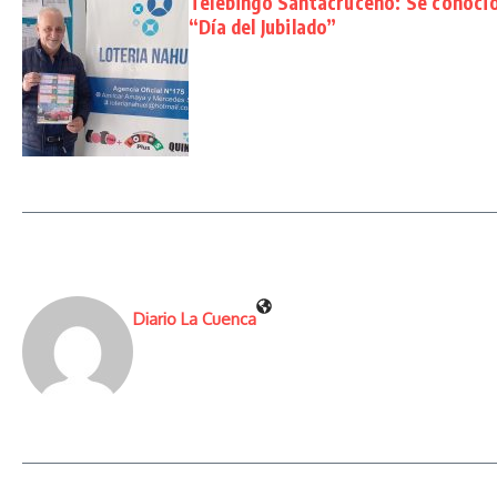
Telebingo Santacruceño: Se conoció
“Día del Jubilado”
Diario La Cuenca