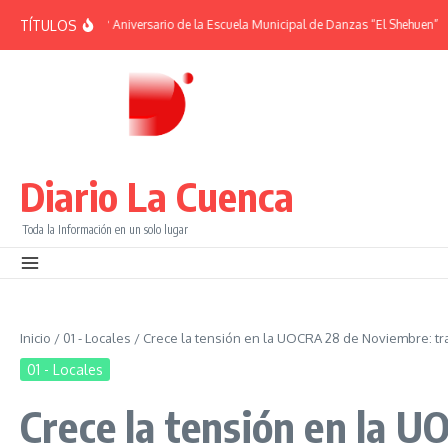
Saltar al contenido
TÍTULOS
MÉRIDES | 38° Aniversario de la Escuela Municipal de Danzas “El Shehuen”
¡Vi
Diario La Cuenca
Toda la Información en un solo lugar
Inicio
/
01 - Locales
/
Crece la tensión en la UOCRA 28 de Noviembre: t
01 - Locales
Crece la tensión en la 