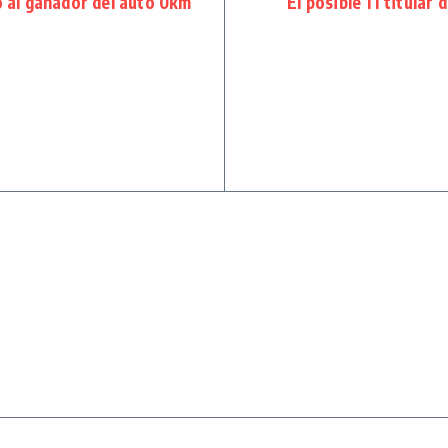
 al ganador del auto 0km
El posible 11 titular