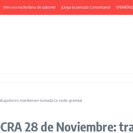
ví una noche llena de sabores!
¡Llega la Jornada Comunitaria!
EFEMÉRIDES | ¡F
rabajadores mantienen tomada la sede gremial
UOCRA 28 de Noviembre: t