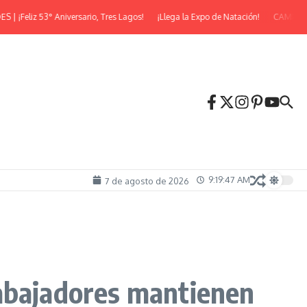
eliz 53° Aniversario, Tres Lagos!
¡Llega la Expo de Natación!
CAMINATA 
9:19:48 AM
7 de agosto de 2026
rabajadores mantienen