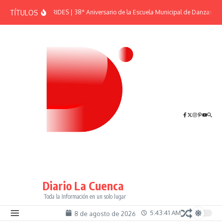
Saltar al contenido
TÍTULOS
EFEMÉRIDES | 38° Aniversario de la Escuela Municipal de Danzas “El
Diario La Cuenca
Toda la Información en un solo lugar
5:43:41 AM
8 de agosto de 2026