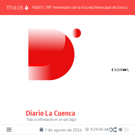
Saltar al contenido
TÍTULOS
EFEMÉRIDES | 38° Aniversario de la Escuela Municipal de Danzas “El
Diario La Cuenca
Toda la Información en un solo lugar
9:29:40 AM
7 de agosto de 2026