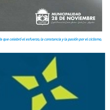
que celebró el esfuerzo, la constancia y la pasión por el ciclismo,