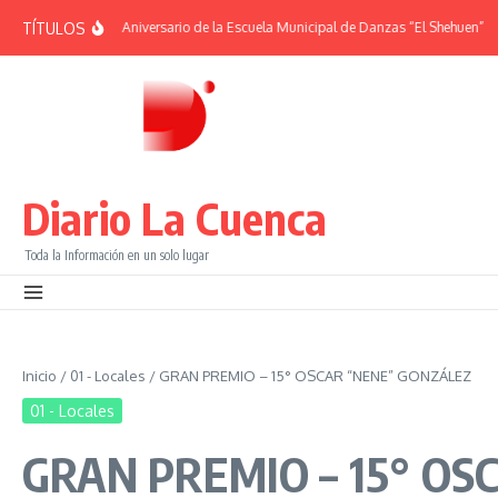
Saltar al contenido
TÍTULOS
RIDES | 38° Aniversario de la Escuela Municipal de Danzas “El Shehuen”
¡Viv
Diario La Cuenca
Toda la Información en un solo lugar
Inicio
/
01 - Locales
/
GRAN PREMIO – 15° OSCAR “NENE” GONZÁLEZ
01 - Locales
GRAN PREMIO – 15° O