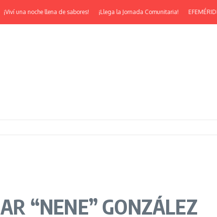
í una noche llena de sabores!
¡Llega la Jornada Comunitaria!
EFEMÉRIDES | ¡Fe
SCAR “NENE” GONZÁLEZ