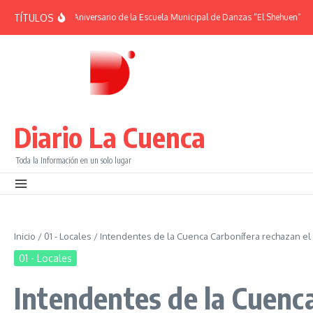
Saltar al contenido
TÍTULOS
DES | 38° Aniversario de la Escuela Municipal de Danzas “El Shehuen”
¡Viví 
Diario La Cuenca
Toda la Información en un solo lugar
Inicio
/
01 - Locales
/
Intendentes de la Cuenca Carbonífera rechazan el
01 - Locales
Intendentes de la Cuenc