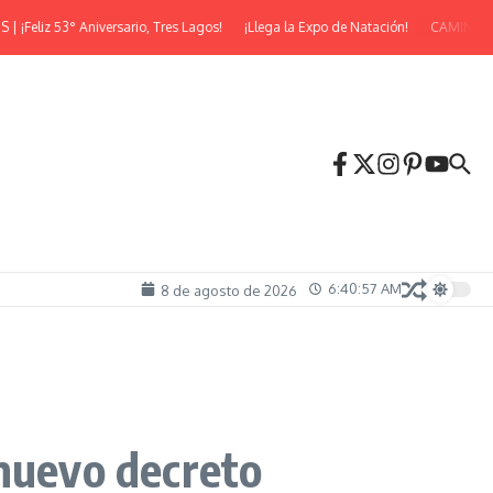
z 53° Aniversario, Tres Lagos!
¡Llega la Expo de Natación!
CAMINATA NOC
6:40:59 AM
8 de agosto de 2026
 nuevo decreto