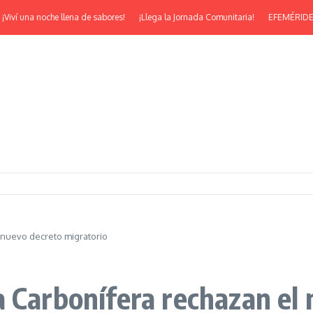
una noche llena de sabores!
¡Llega la Jornada Comunitaria!
EFEMÉRIDES | ¡Feli
 nuevo decreto migratorio
a Carbonífera rechazan el