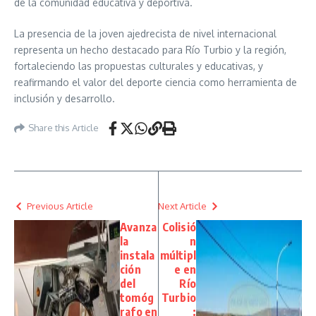
de la comunidad educativa y deportiva.
La presencia de la joven ajedrecista de nivel internacional
representa un hecho destacado para Río Turbio y la región,
fortaleciendo las propuestas culturales y educativas, y
reafirmando el valor del deporte ciencia como herramienta de
inclusión y desarrollo.
Share this Article
Previous Article
Next Article
Avanza
Colisió
la
n
instala
múltipl
ción
e en
del
Río
tomóg
Turbio
rafo en
: