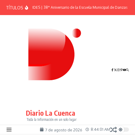
Saltar al contenido
TÍTULOS
EFEMÉRIDES | 38° Aniversario de la Escuela Municipal de Danzas “El 
Diario La Cuenca
Toda la Información en un solo lugar
8:44:01 AM
7 de agosto de 2026