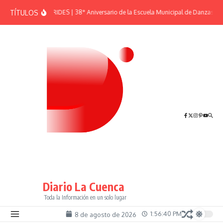
Saltar al contenido
TÍTULOS
EFEMÉRIDES | 38° Aniversario de la Escuela Municipal de Danzas “El
Diario La Cuenca
Toda la Información en un solo lugar
1:56:40 PM
8 de agosto de 2026