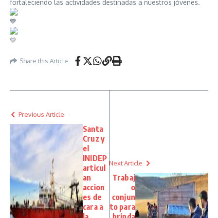
fortaleciendo las actividades destinadas a nuestros jóvenes.
Share this Article
Previous Article
Santa
Cruz y
el
INIDEP
Next Article
articul
an
Trabaj
accion
o
es de
conjun
cara a
to para
la
brinda