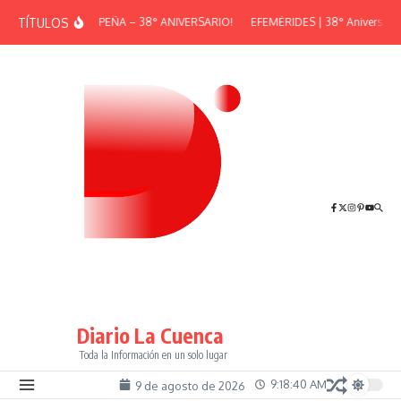
Saltar al contenido
TÍTULOS
¡GRAN PEÑA – 38° ANIVERSARIO!
EFEMÉRIDES | 38° Aniversario 
Diario La Cuenca
Toda la Información en un solo lugar
9:18:41 AM
9 de agosto de 2026