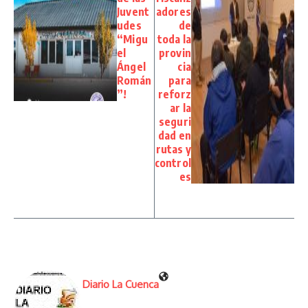
Juvent
adores
udes
de
“Migu
toda la
el
provin
Ángel
cia
Román
para
”!
reforz
ar la
seguri
dad en
rutas y
control
es
Diario La Cuenca