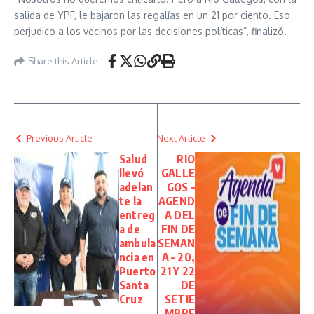
salida de YPF, le bajaron las regalías en un 21 por ciento. Eso
perjudico a los vecinos por las decisiones políticas”, finalizó.
Share this Article
Previous Article
Next Article
Salud
RIO
llevó
GALLE
adelan
GOS –
te la
AGEND
entreg
A DEL
a de
FIN DE
ambula
SEMAN
ncia en
A – 20,
Puerto
21 Y 22
Santa
DE
Cruz
SETIE
MBRE