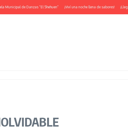
Municipal de Danzas “El Shehuen”
¡Viví una noche llena de sabores!
¡Llega la
NOLVIDABLE